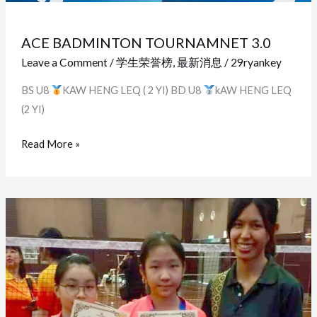
ACE BADMINTON TOURNAMNET 3.0
Leave a Comment
/
学生荣誉榜
,
最新消息
/
29ryankey
BS U8
KAW HENG LEQ ( 2 YI) BD U8
kAW HENG LEQ
(2 YI)
Read More »
PROGRAM
PEMBANGUNAN
BAKAT
BADMINTON
KERJASAMA
KPM&PERODUA