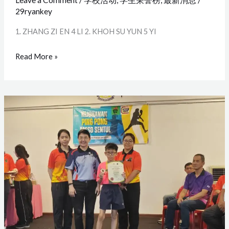
29ryankey
1. ZHANG ZI EN 4 LI 2. KHOH SU YUN 5 YI
Read More »
Kejohanan
Ping
Pong
MSSD
Sentul
Tahun
2025