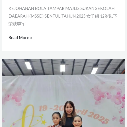
KEJOHANAN BOLA TAMPAR MAJLIS SUKAN SEKOLAH
DAEARAH (MSSD) SENTUL TAHUN 2025 女子组 12岁以下
荣获季军
Read More »
韵
律
操
比
赛
Hope
Cup
2025
(