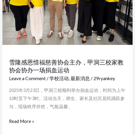
善
协
会
主
办，
甲
洞
雪隆感恩惜福慈善协会主办，甲洞三校家教
三
协会协办一场捐血运动
校
Leave a Comment
/
学校活动
,
最新消息
/
29ryankey
家
教
2025年3月23日，甲洞三校顺利举办捐血运动，时间为上午
协
10时至下午3时。活动当天，师生、家长及社区居民踊跃参
会
与，现场秩序井然，气氛温馨。
协
Read More »
办
一