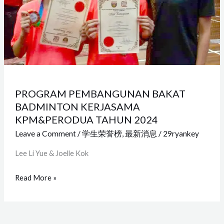
TAHUN
2024
PROGRAM PEMBANGUNAN BAKAT
BADMINTON KERJASAMA
KPM&PERODUA TAHUN 2024
Leave a Comment
/
学生荣誉榜
,
最新消息
/
29ryankey
Lee Li Yue & Joelle Kok
Read More »