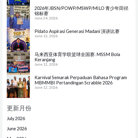
2026年JBSN/POWP/MSWP/MILO 青少年田径
锦标赛
June 24, 2026
Pidato Aspirasi Generasi Madani 演讲比赛
June 13, 2026
马来西亚体育学联篮球全国赛. MSSM Bola
Keranjang
June 12, 2026
Karnival Semarak Perpaduan Bahasa Program
MBMMBI Pertandingan Scrabble 2026
June 12, 2026
更新月份
July 2026
June 2026