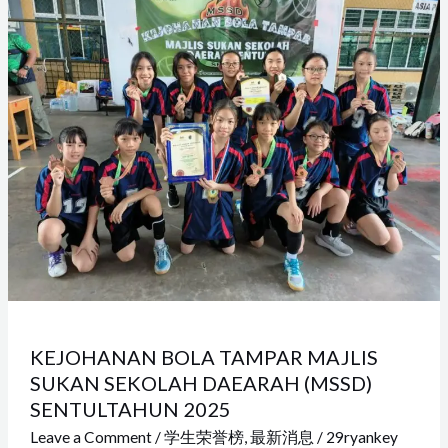
BOLA
TAMPAR
MAJLIS
SUKAN
SEKOLAH
DAEARAH
(MSSD)
SENTULTAHUN
2025
KEJOHANAN BOLA TAMPAR MAJLIS
SUKAN SEKOLAH DAEARAH (MSSD)
SENTULTAHUN 2025
Leave a Comment
/
学生荣誉榜
,
最新消息
/
29ryankey