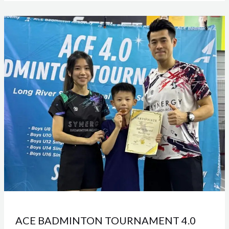
场
捐
ACE
血
BADMINTON
运
TOURNAMENT
动
4.0
YEAR
2025
ACE BADMINTON TOURNAMENT 4.0