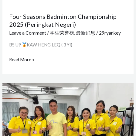
Four Seasons Badminton Championship
2025 (Peringkat Negeri)
Leave a Comment
/
学生荣誉榜
,
最新消息
/
29ryankey
BS U9
KAW HENG LEQ ( 3 YI)
Read More »
雪
隆
感
恩
惜
福
慈