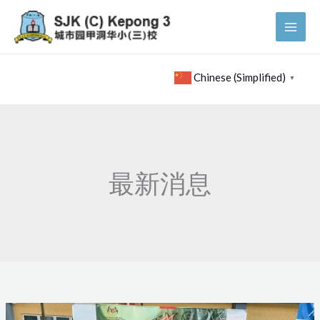
Skip
to
content
Chinese (Simplified)
▼
最新消息
KEJOHANAN