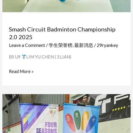
Smash Circuit Badminton Championship
2.0 2025
Leave a Comment
/
学生荣誉榜
,
最新消息
/
29ryankey
BS U9
LIM YU CHEN ( 3 LIAN)
Read More »
Four
Seasons
Badminton
Championship
2025