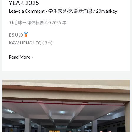
YEAR 2025
Leave a Comment
/
学生荣誉榜
,
最新消息
/
29ryankey
羽毛球王牌锦标赛 4.0 2025 年
BS U10
KAW HENG LEQ ( 3 Yi)
Read More »
2025
年
甲
洞
三
校
新