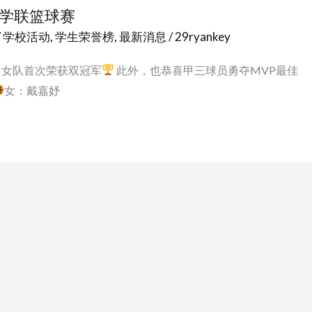
区学联篮球赛
/
学校活动
,
学生荣誉榜
,
最新消息
/
29ryankey
男女队首次荣获双冠军
此外，也恭喜甲三球员勇夺MVP最佳
女：戴嘉妤