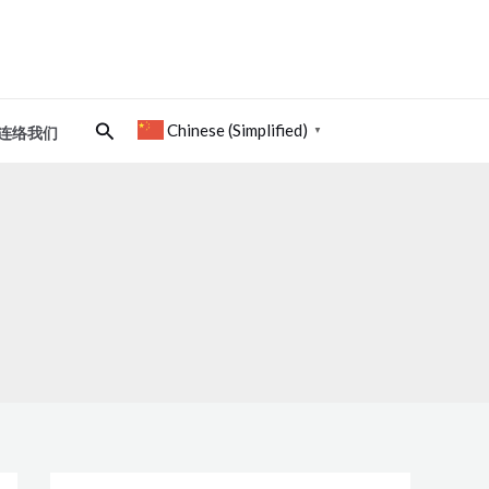
Search
Chinese (Simplified)
连络我们
▼