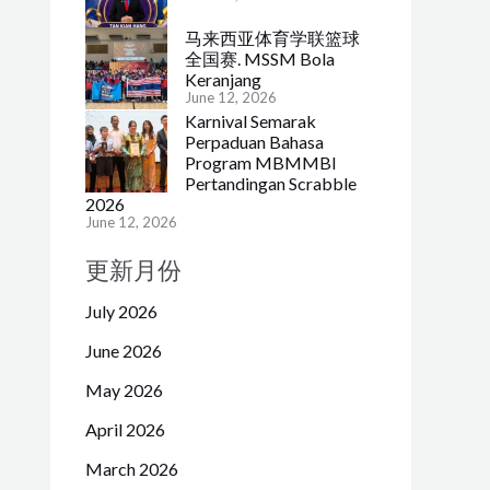
马来西亚体育学联篮球
全国赛. MSSM Bola
Keranjang
June 12, 2026
Karnival Semarak
Perpaduan Bahasa
Program MBMMBI
Pertandingan Scrabble
2026
June 12, 2026
更新月份
July 2026
June 2026
May 2026
April 2026
March 2026