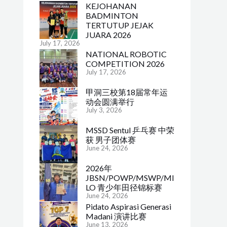
KEJOHANAN
BADMINTON
TERTUTUP JEJAK
JUARA 2026
July 17, 2026
NATIONAL ROBOTIC
COMPETITION 2026
July 17, 2026
甲洞三校第18届常年运
动会圆满举行
July 3, 2026
MSSD Sentul 乒乓赛 中荣
获 男子团体赛
June 24, 2026
2026年
JBSN/POWP/MSWP/MI
LO 青少年田径锦标赛
June 24, 2026
Pidato Aspirasi Generasi
Madani 演讲比赛
June 13, 2026