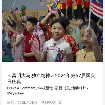
昌
明
大
马
独
立
精
神
＞
2024
年
第
＜昌明大马 独立精神＞2024年第67届国庆
67
日庆典
届
Leave a Comment
/
学校活动
,
最新消息
,
活动相片
/
国
29ryankey
庆
日期：30.08.24地点：甲洞三校礼堂
日