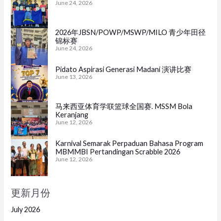
June 24, 2026
2026年JBSN/POWP/MSWP/MILO 青少年田径
锦标赛
June 24, 2026
Pidato Aspirasi Generasi Madani 演讲比赛
June 13, 2026
马来西亚体育学联篮球全国赛. MSSM Bola
Keranjang
June 12, 2026
Karnival Semarak Perpaduan Bahasa Program
MBMMBI Pertandingan Scrabble 2026
June 12, 2026
更新月份
July 2026