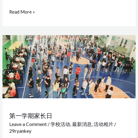
庆
Read More »
典
第
一
学
期
家
长
日
第一学期家长日
Leave a Comment
/
学校活动
,
最新消息
,
活动相片
/
29ryankey