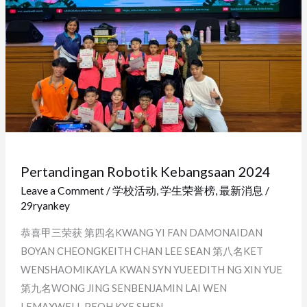
Pertandingan Robotik Kebangsaan 2024
Leave a Comment
/
学校活动
,
学生荣誉榜
,
最新消息
/
29ryankey
恭喜甲三荣获 第四名KWANG YI FAN DAMONAIDAN
BOYAN CHEONGKEITH CHAN LEE SEAN 第八名KET
WENSHAOMIKAYLA KWAN SYN YUEEDITH NG XIN YUE
第九名WONG JING SENBENJAMIN LAI WEN
LEMAXWELL PEOH KYE SHEN