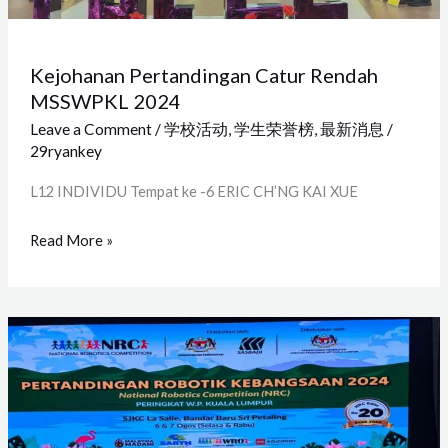
Kejohanan Pertandingan Catur Rendah
MSSWPKL 2024
Leave a Comment
/
学校活动
,
学生荣誉榜
,
最新消息
/
29ryankey
L12 INDIVIDU Tempat ke -6 ERIC CH’NG KAI XUE
Read More »
Pertandingan
Robotik
Kebangsaan
2024