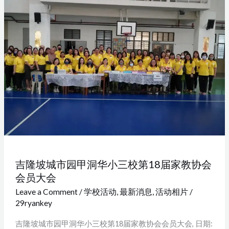
隆
坡
城
市
园
甲
洞
华
小
三
校
第
吉隆坡城市园甲洞华小三校第18届家教协会
18
会员大会
届
Leave a Comment
/
学校活动
,
最新消息
,
活动相片
/
家
29ryankey
教
吉隆坡城市园甲洞华小三校第18届家教协会会员大会, 日期:
协