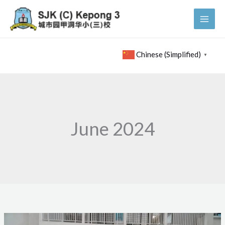
Skip
to
content
Chinese (Simplified)
▼
June 2024
吉